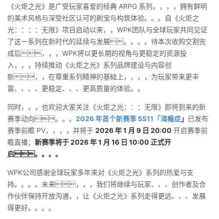
《火炬之光》是广受玩家喜爱的经典 ARPG 系列，，，，拥有鲜明
的美术风格与深受社区认可的刷宝与构筑体验。。。自《火炬之
光：：：：无限》项目启动以来，，WPK团队与全球玩家共同见证
了这一系列在新时代的延续与发展。。。。待本次收购交割完
成后，，，WPK将以更长期的视角与更稳定的资源投
入，，，持续推动《火炬之光》系列品牌建设与内容创
新，，在尊重系列精神的基础上，，，，为玩家带来更丰
富、、、、更稳定、、、更高质量的体验。。
同时，，，也欢迎大家关注《火炬之光：：：无限》即将到来的新
赛季动向。。。
2026 年首个新赛季 SS11「渴瘾症
」
已发布
赛季前瞻 PV，，，，并将于
2026 年 1 月 9 日 20:00
开启赛季前
瞻直播；
新赛季将于 2026 年 1 月 16 日 10:00 正式开
启。。。。
WPK公司感谢全球玩家多年来对《火炬之光》系列的热爱与支
持。。。。未来，，，我们将继续与玩家、、、创作者及合
作伙伴保持开放沟通，，让《火炬之光》系列走得更远、、、发展
得更好。。。。